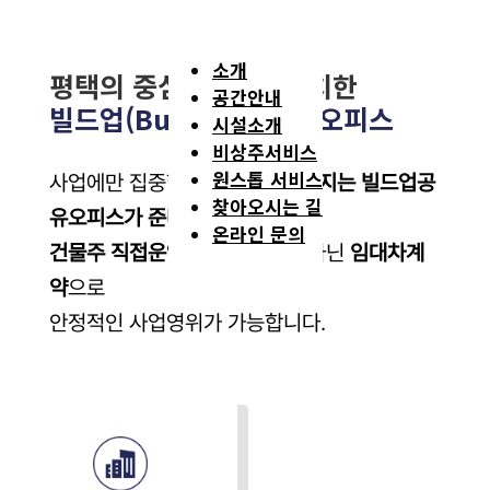
소개
평택의 중심, 고덕에 위치한
공간안내
빌드업(Build-up) 공유오피스
시설소개
비상주서비스
원스톱 서비스
사업에만 집중할 수 있도록,
나머지는 빌드업공
찾아오시는 길
유오피스가 준비합니다.
온라인 문의
건물주 직접운영
으로
전대차
가 아닌
임대차계
약
으로
안정적인 사업영위가 가능합니다.