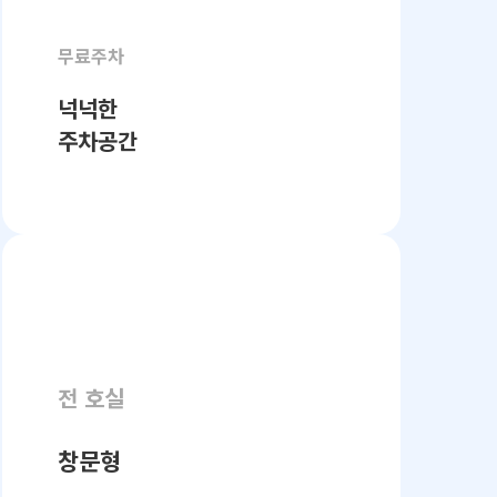
무료주차
넉넉한
주차공간
전 호실
창문형