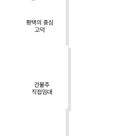
평택의
중심
고덕
건물주
직접임대